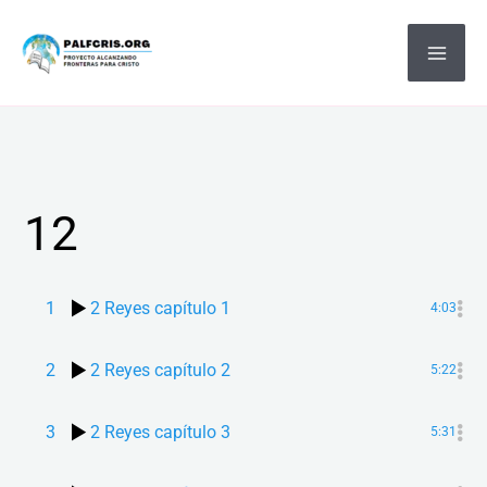
Ir
MA
al
ME
contenido
12
1
2 Reyes capítulo 1
4:03
2
2 Reyes capítulo 2
5:22
3
2 Reyes capítulo 3
5:31