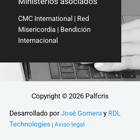
Ministerios asociados
CMC International
|
Red
Misericordia
| Bendición
Internacional
Copyright © 2026 Palfcris
Desarrollado por
José Gomera
y
RDL
Technologies
Aviso legal
|