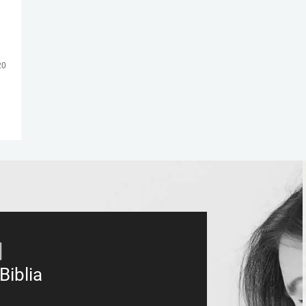
20
Biblia