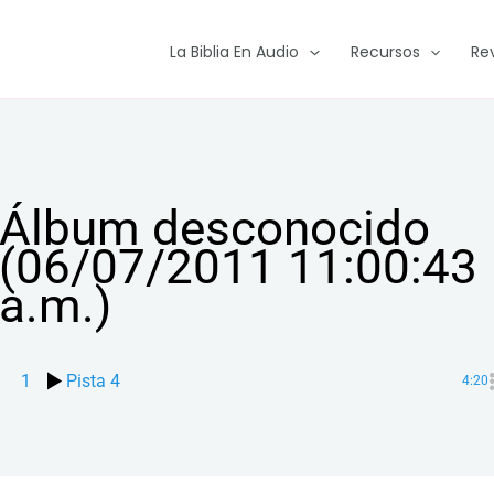
La Biblia En Audio
Recursos
Re
Álbum desconocido
(06/07/2011 11:00:43
a.m.)
1
Pista 4
4:20