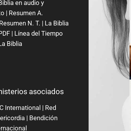
Biblia en audio y
to
|
Resumen A.
Resumen N. T.
|
La Biblia
PDF
|
Línea del Tiempo
La Biblia
nisterios asociados
 International
|
Red
ericordia
| Bendición
ernacional