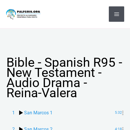
Ir
MA
al
ME
contenido
Bible - Spanish R95 -
New Testament -
Audio Drama -
Reina-Valera
1
San Marcos 1
5:32
2
San Marcos 2
4:18