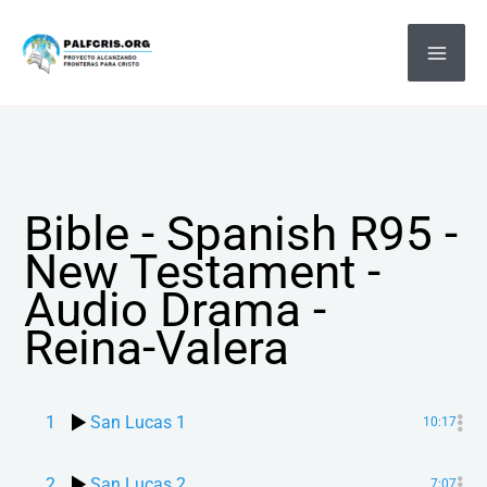
Ir
MA
al
ME
contenido
Bible - Spanish R95 -
New Testament -
Audio Drama -
Reina-Valera
1
San Lucas 1
10:17
2
San Lucas 2
7:07