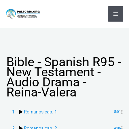
Ir
MA
al
ME
contenido
Bible - Spanish R95 -
New Testament -
Audio Drama -
Reina-Valera
1
Romanos cap. 1
5:01
2
Romanos cap. 2
4:06