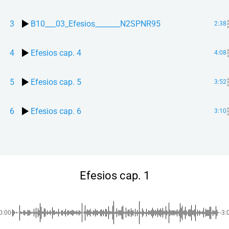
3
B10___03_Efesios_______N2SPNR95
2:38
4
Efesios cap. 4
4:08
5
Efesios cap. 5
3:52
6
Efesios cap. 6
3:10
Efesios cap. 1
0:00
-3: