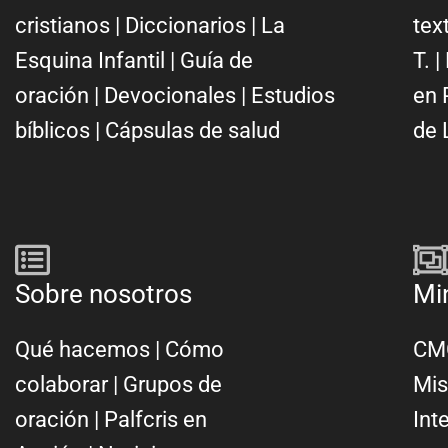
cristianos
|
Diccionarios
|
La
tex
Esquina Infantil
|
Guía de
T.
|
oración
|
Devocionales
|
Estudios
en 
bíblicos
|
Cápsulas de salud
de 
Sobre nosotros
Mi
Qué hacemos
|
Cómo
CMC
colaborar
|
Grupos de
Mis
oración
|
Palfcris en
Int