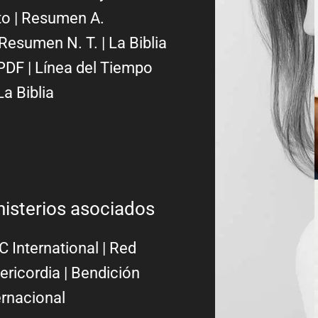
to
|
Resumen A.
Resumen N. T.
|
La Biblia
PDF
|
Línea del Tiempo
La Biblia
nisterios asociados
 International
|
Red
ericordia
| Bendición
ernacional