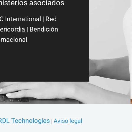
nisterios asociados
 International
|
Red
ericordia
| Bendición
ernacional
RDL Technologies
Aviso legal
|