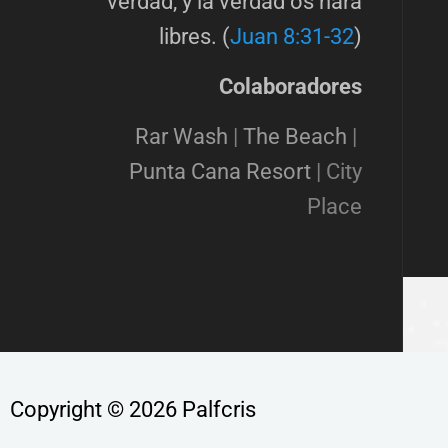
verdad, y la verdad os hará
libres. (
Juan 8:31-32
)
Colaboradores
Rar Wash
|
The Beach
|
Punta Cana Resort
|
City
Place
Copyright © 2026 Palfcris