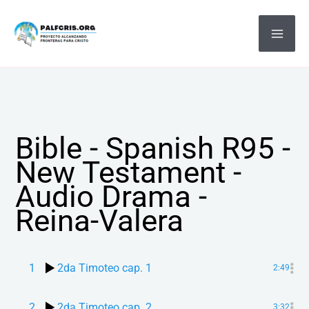
Ir
MA
al
ME
contenido
Bible - Spanish R95 -
New Testament -
Audio Drama -
Reina-Valera
1
2da Timoteo cap. 1
2:49
2
2da Timoteo cap. 2
3:32